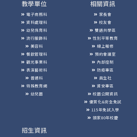
教學單位
相關資訊
電子商務科
家長會
資料處理科
校友會
幼兒保育科
雙語共學區
流行服飾科
性別平等教育
美容科
線上報修
餐飲管理科
預約會議室
觀光事業科
內部控制
表演藝術科
防疫專區
普通科
員生社
特殊教育網
資安專區
幼兒園
校園公開資訊
優質化&完全免試
115年免試入學
頭家80年校慶
招生資訊