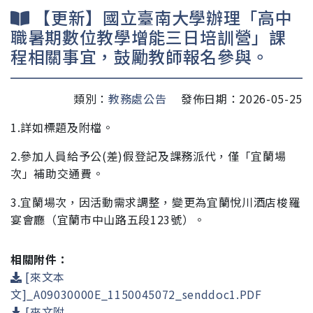
【更新】國立臺南大學辦理「高中
職暑期數位教學增能三日培訓營」課
程相關事宜，鼓勵教師報名參與。
類別：
教務處公告
發佈日期：2026-05-25
1.詳如標題及附檔。
2.參加人員給予公(差)假登記及課務派代，
僅「宜蘭場
次」
補助
交通費
。
3.
宜蘭場次，因活動需求調整，變更為宜蘭悅川酒店梭羅
宴會廳（宜蘭市中山路五段123號）。
相關附件：
[來文本
文]_A09030000E_1150045072_senddoc1.PDF
[來文附