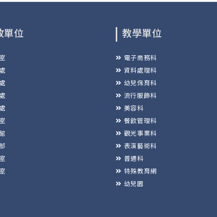
政單位
教學單位
室
電子商務科
處
資料處理科
處
幼兒保育科
處
流行服飾科
處
美容科
室
餐飲管理科
館
觀光事業科
部
表演藝術科
室
普通科
室
特殊教育網
幼兒園