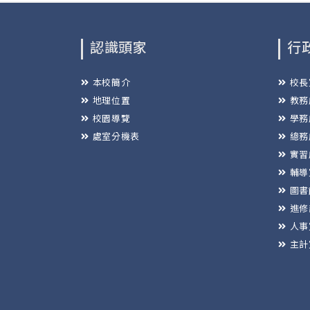
認識頭家
行
本校簡介
校長
地理位置
教務
校園導覽
學務
處室分機表
總務
實習
輔導
圖書
進修
人事
主計