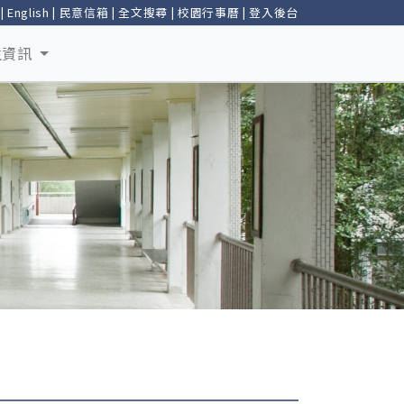
|
English
|
民意信箱
|
全文搜尋
|
校園行事曆
|
登入後台
生資訊