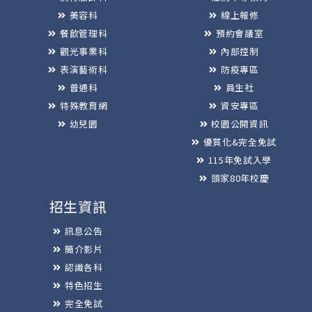
美容科
線上報修
餐飲管理科
預約會議室
觀光事業科
內部控制
表演藝術科
防疫專區
普通科
員生社
特殊教育網
資安專區
幼兒園
校園公開資訊
優質化&完全免試
115年免試入學
頭家80年校慶
招生資訊
訊息公告
簡介影片
認識各科
特色招生
完全免試