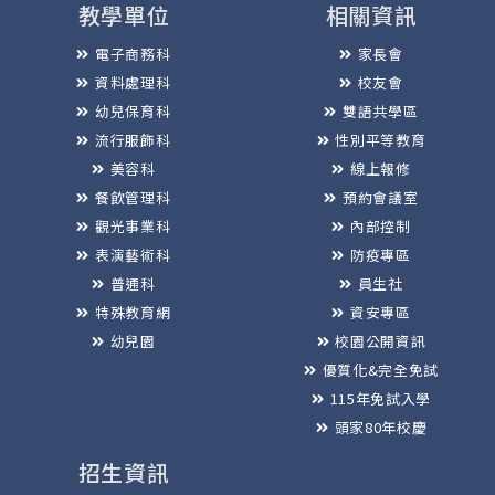
教學單位
相關資訊
電子商務科
家長會
資料處理科
校友會
幼兒保育科
雙語共學區
流行服飾科
性別平等教育
美容科
線上報修
餐飲管理科
預約會議室
觀光事業科
內部控制
表演藝術科
防疫專區
普通科
員生社
特殊教育網
資安專區
幼兒園
校園公開資訊
優質化&完全免試
115年免試入學
頭家80年校慶
招生資訊