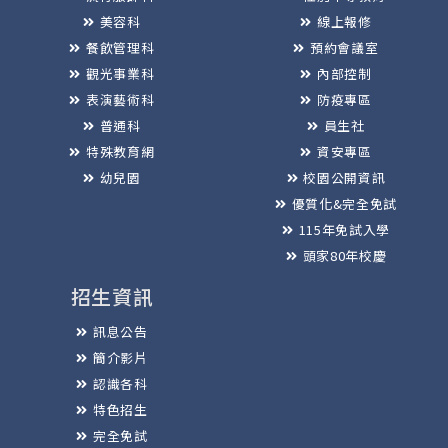
美容科
線上報修
餐飲管理科
預約會議室
觀光事業科
內部控制
表演藝術科
防疫專區
普通科
員生社
特殊教育網
資安專區
幼兒園
校園公開資訊
優質化&完全免試
115年免試入學
頭家80年校慶
招生資訊
訊息公告
簡介影片
認識各科
特色招生
完全免試