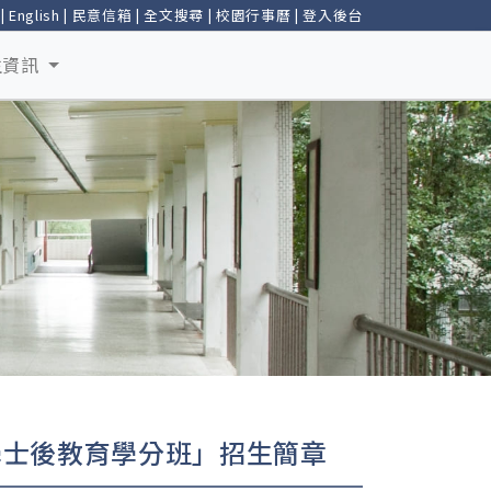
|
English
|
民意信箱
|
全文搜尋
|
校園行事曆
|
登入後台
生資訊
學士後教育學分班」招生簡章