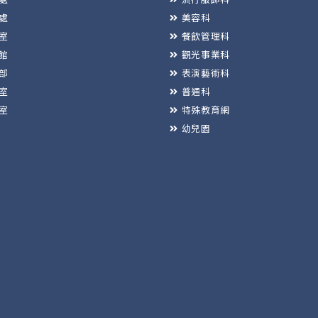
處
美容科
室
餐飲管理科
館
觀光事業科
部
表演藝術科
室
普通科
室
特殊教育網
幼兒園