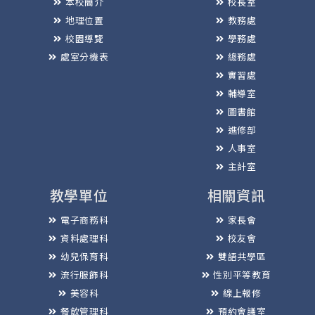
本校簡介
校長室
地理位置
教務處
校園導覽
學務處
處室分機表
總務處
實習處
輔導室
圖書館
進修部
人事室
主計室
教學單位
相關資訊
電子商務科
家長會
資料處理科
校友會
幼兒保育科
雙語共學區
流行服飾科
性別平等教育
美容科
線上報修
餐飲管理科
預約會議室