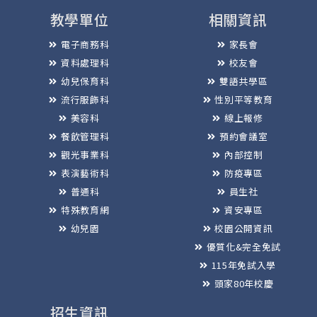
教學單位
相關資訊
電子商務科
家長會
資料處理科
校友會
幼兒保育科
雙語共學區
流行服飾科
性別平等教育
美容科
線上報修
餐飲管理科
預約會議室
觀光事業科
內部控制
表演藝術科
防疫專區
普通科
員生社
特殊教育網
資安專區
幼兒園
校園公開資訊
優質化&完全免試
115年免試入學
頭家80年校慶
招生資訊