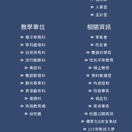
人事室
主計室
教學單位
相關資訊
電子商務科
家長會
資料處理科
校友會
幼兒保育科
雙語共學區
流行服飾科
性別平等教育
美容科
線上報修
餐飲管理科
預約會議室
觀光事業科
內部控制
表演藝術科
防疫專區
普通科
員生社
特殊教育網
資安專區
幼兒園
校園公開資訊
優質化&完全免試
115年免試入學