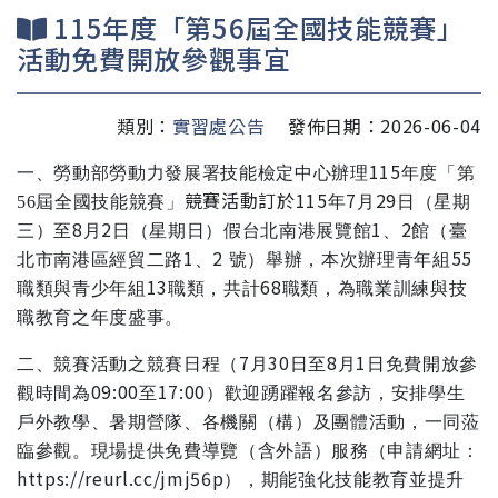
115年度「第56屆全國技能競賽」
活動免費開放參觀事宜
類別：
實習處公告
發佈日期：2026-06-04
115
一、勞動部勞動力發展署技能檢定中心辦理
年度「第
競賽活動訂於
115
7
29
56
屆全國技能競賽」
年
月
日（星期
8
2
1
2
三）至
月
日（星期日）假台北南港展覽館
、
館（臺
1
2
55
北市南港區經貿二路
、
號）舉辦，本次辦理青年組
13
68
職類與青少年組
職類，共計
職類，為職業訓練與技
職教育之年度盛事。
7
30
8
1
二、競賽活動之競賽日程（
月
日至
月
日免費開放參
09:00
17:00
觀時間為
至
）歡迎踴躍報名參訪，安排學生
戶外教學、暑期營隊、各機關（構）及團體活動，一同蒞
臨參觀。現場提供免費導覽（含外語）服務（申請網址：
https://reurl.cc/jmj56p
），期能強化技能教育並提升