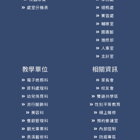
處室分機表
總務處
實習處
輔導室
圖書館
進修部
人事室
主計室
教學單位
相關資訊
電子商務科
家長會
資料處理科
校友會
幼兒保育科
雙語共學區
流行服飾科
性別平等教育
美容科
線上報修
餐飲管理科
預約會議室
觀光事業科
內部控制
表演藝術科
防疫專區