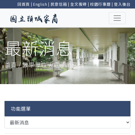
回首頁
|
English
|
民意信箱
|
全文搜尋
|
校園行事曆
|
登入後台
最新消息
首頁 / 教學單位 / 電子商務科
功能選單