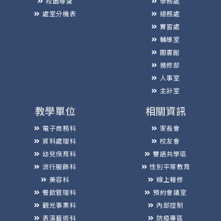
校園導覽
學務處
處室分機表
總務處
實習處
輔導室
圖書館
進修部
人事室
主計室
教學單位
相關資訊
電子商務科
家長會
資料處理科
校友會
幼兒保育科
雙語共學區
流行服飾科
性別平等教育
美容科
線上報修
餐飲管理科
預約會議室
觀光事業科
內部控制
表演藝術科
防疫專區