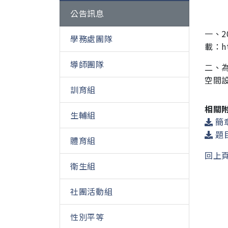
公告訊息
一、2
學務處團隊
載：
h
導師團隊
二、為
空間
訓育組
相關
生輔組
簡章
題目
體育組
回上
衛生組
社團活動組
性別平等