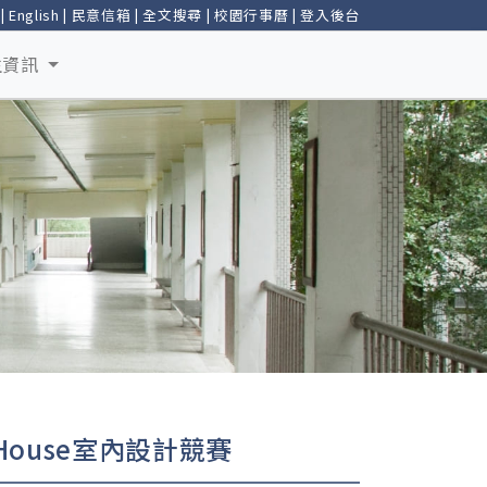
|
English
|
民意信箱
|
全文搜尋
|
校園行事曆
|
登入後台
生資訊
AiHouse室內設計競賽