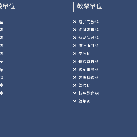
政單位
教學單位
室
電子商務科
處
資料處理科
處
幼兒保育科
處
流行服飾科
處
美容科
室
餐飲管理科
館
觀光事業科
部
表演藝術科
室
普通科
室
特殊教育網
幼兒園