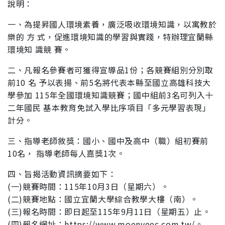
說明：
一、為提昇國人環境素養，廣泛吸收環境知識，以寓教於
樂的 方 式，促進環境知識的學習與實踐，特辦理宜蘭縣
環境知 識競 賽。
二、凡報名參賽者可獲得宣導品1份；各競賽組別分別取
前10 名 予以表揚、前5名將代表本縣至國立高雄科技大
學參加 115年全國環境知識競賽；國中組前3名可列入十
二年國民 基本教育免試入學比序項目「多元學習表現」
計分。
三、指導老師敘獎：國小、國中及高中（職）組初賽前
10名， 指導老師每人嘉獎1次。
四、旨揭活動資訊摘要如下：
(一)競賽時間：115年10月3日（星期六）。
(二)競賽地點：國立宜蘭大學綜合教學大樓（南）。
(三)報名時間：即日起至115年9月11日（星期五）止。
(四)報名網址：https://www.moenveec.com.tw/。