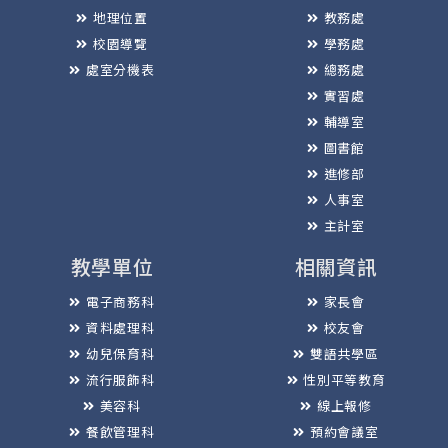
地理位置
教務處
校園導覽
學務處
處室分機表
總務處
實習處
輔導室
圖書館
進修部
人事室
主計室
教學單位
相關資訊
電子商務科
家長會
資料處理科
校友會
幼兒保育科
雙語共學區
流行服飾科
性別平等教育
美容科
線上報修
餐飲管理科
預約會議室