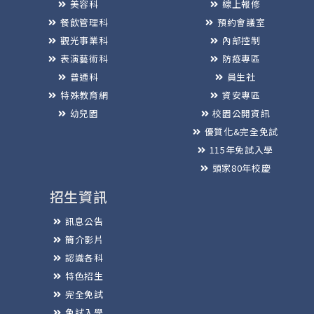
美容科
線上報修
餐飲管理科
預約會議室
觀光事業科
內部控制
表演藝術科
防疫專區
普通科
員生社
特殊教育網
資安專區
幼兒園
校園公開資訊
優質化&完全免試
115年免試入學
頭家80年校慶
招生資訊
訊息公告
簡介影片
認識各科
特色招生
完全免試
免試入學