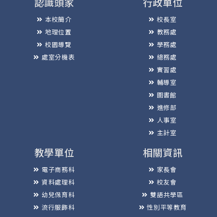
認識頭家
行政單位
本校簡介
校長室
地理位置
教務處
校園導覽
學務處
處室分機表
總務處
實習處
輔導室
圖書館
進修部
人事室
主計室
教學單位
相關資訊
電子商務科
家長會
資料處理科
校友會
幼兒保育科
雙語共學區
流行服飾科
性別平等教育