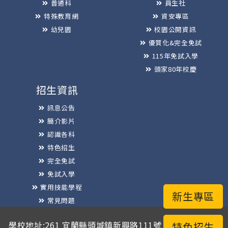
普通科
員生社
特殊教育網
資安專區
幼兒園
校園公開資訊
優質化&完全免試
115年免試入學
頭家80年校慶
招生資訊
訊息公告
簡介影片
認識各科
特色招生
完全免試
免試入學
實用技能學程
新生專區
常見問題
榮譽榜
學校地址:261 宜蘭縣頭城鎮新興路111號 / 電話總機:03-
特色招生