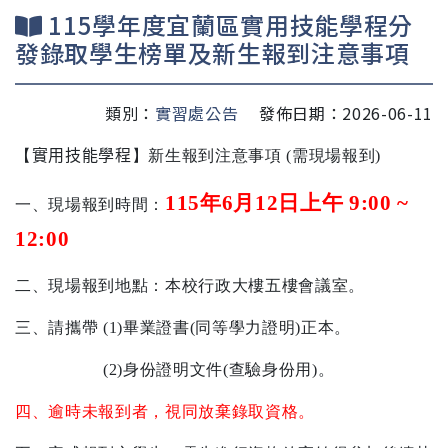
115學年度宜蘭區實用技能學程分
發錄取學生榜單及新生報到注意事項
類別：
實習處公告
發佈日期：2026-06-11
【
實用技能學程
】新生報到注意事項
(
需現場報到
)
115
年
6
月
12
日上午
9:00 ~
一、現場報到時間：
12:00
二、現場報到地點：本校行政大樓五樓會議室。
三、請攜帶
(1)
畢業證書
(
同等學力證明
)
正本。
(2)
身份證明文件
(
查驗身份用
)
。
四、逾時未報到者，視同放棄錄取資格。