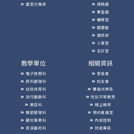
處室分機表
總務處
實習處
輔導室
圖書館
進修部
人事室
主計室
教學單位
相關資訊
電子商務科
家長會
資料處理科
校友會
幼兒保育科
雙語共學區
流行服飾科
性別平等教育
美容科
線上報修
餐飲管理科
預約會議室
觀光事業科
內部控制
表演藝術科
防疫專區