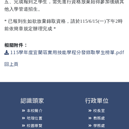
五、完成報到之學生，需先進行資格放棄始得參加後續其
他入學管道招生。
*
已報到生如欲放棄錄取資格，請於
115/6/15(
一
)
下午
2
時
前依簡章規定辦理完成
*
相關附件：
115學年度宜蘭區實用技能學程分發錄取學生榜單.pdf
回上頁
認識頭家
行政單位
本校簡介
校長室
地理位置
教務處
校園導覽
學務處