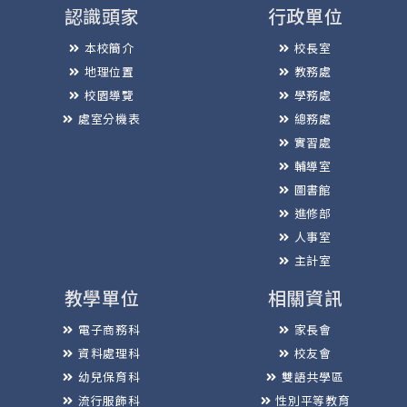
認識頭家
行政單位
本校簡介
校長室
地理位置
教務處
校園導覽
學務處
處室分機表
總務處
實習處
輔導室
圖書館
進修部
人事室
主計室
教學單位
相關資訊
電子商務科
家長會
資料處理科
校友會
幼兒保育科
雙語共學區
流行服飾科
性別平等教育