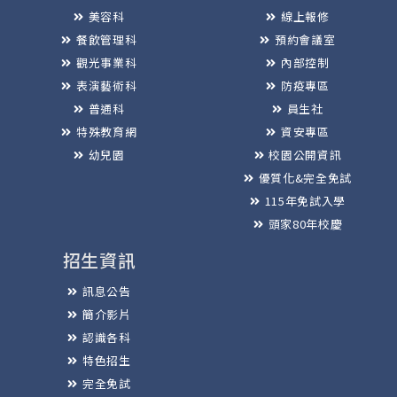
美容科
線上報修
餐飲管理科
預約會議室
觀光事業科
內部控制
表演藝術科
防疫專區
普通科
員生社
特殊教育網
資安專區
幼兒園
校園公開資訊
優質化&完全免試
115年免試入學
頭家80年校慶
招生資訊
訊息公告
簡介影片
認識各科
特色招生
完全免試