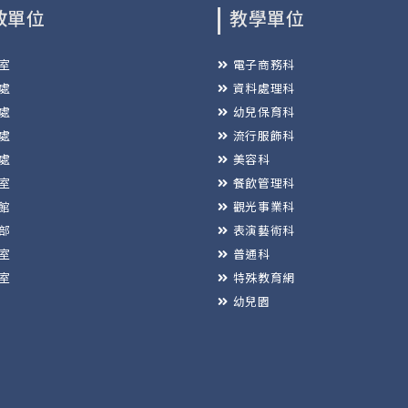
政單位
教學單位
室
電子商務科
處
資料處理科
處
幼兒保育科
處
流行服飾科
處
美容科
室
餐飲管理科
館
觀光事業科
部
表演藝術科
室
普通科
室
特殊教育網
幼兒園