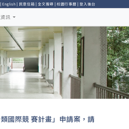
|
English
|
民意信箱
|
全文搜尋
|
校園行事曆
|
登入後台
生資訊
計類國際競 賽計畫」申請案，請