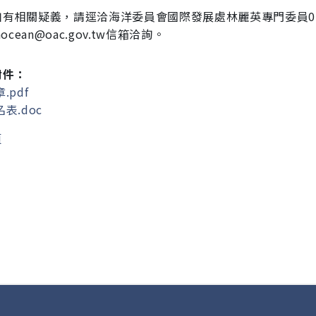
如有相關疑義，請逕洽海洋委員會國際發展處林麗英專門
委員07
hocean@oac.gov.tw信箱洽詢。
附件：
.pdf
表.doc
頁