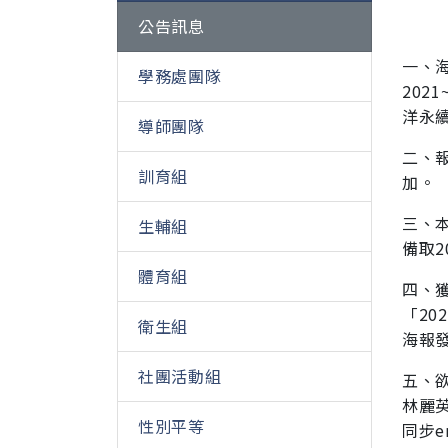
公告訊息
一、
學務處團隊
2021
洋永
導師團隊
二、報
訓育組
加。
三、
生輔組
備取2
體育組
四、
「20
衛生組
海報
社團活動組
五、欲
林
麗英
性別平等
同步em