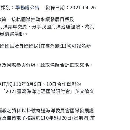
類別：
學務處公告
發佈日期：2021-04-26
政策，接軌國際推動永續發展目標及
海洋青年
交流，分享我國海洋治理經驗，為海
委員遴選活
動。
國國民及外國國民(在臺外籍生)均可報名參
組及國際參與分組，錄取名額合計正取50名，
(AIT/K)110年8月9日、10日合作舉辦的
「2021臺
灣海洋治理國際研討會」英文論文
面報名資料以掛號寄送海洋委員會國際發展處
及自傳電子檔請於110年5月20日(星期四)前