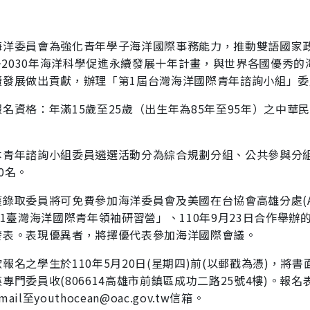
海洋委員會為強化青年學子海洋國際事務能力，推動雙語
國家
~2030年海洋
科學促進永續發展十年計畫，與世界各國優秀的
續發展做出貢
獻，辦理「第1屆台灣海洋國際青年諮詢小組」
名資格：年滿15歲至25歲（出生年為85年至95年）之中
華民
本青年諮詢小組委員遴選活動分為綜合規劃分組、公共參
與分
0
名。
獲錄取委員將可免費參加海洋委員會及美國在台協會高雄分處
21臺灣海洋國
際青年領袖研習營」、110年9月23日合作舉辦的
發表。表現優異
者，將擇優代表參加海洋國際會議
。
報名之學生於110年5月20日(星期四)前(以郵戳為
憑)，將書
專門委員收(806614高雄市前鎮區成功二路25號4樓)。
報名表
ail
至youthocean@oac.gov.tw信箱。