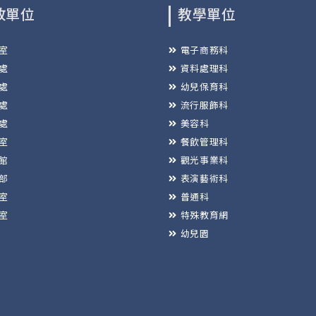
政單位
教學單位
室
電子商務科
處
資料處理科
處
幼兒保育科
處
流行服飾科
處
美容科
室
餐飲管理科
館
觀光事業科
部
表演藝術科
室
普通科
室
特殊教育網
幼兒園