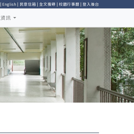
|
English
|
民意信箱
|
全文搜尋
|
校園行事曆
|
登入後台
生資訊