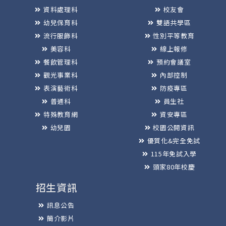
資料處理科
校友會
幼兒保育科
雙語共學區
流行服飾科
性別平等教育
美容科
線上報修
餐飲管理科
預約會議室
觀光事業科
內部控制
表演藝術科
防疫專區
普通科
員生社
特殊教育網
資安專區
幼兒園
校園公開資訊
優質化&完全免試
115年免試入學
頭家80年校慶
招生資訊
訊息公告
簡介影片