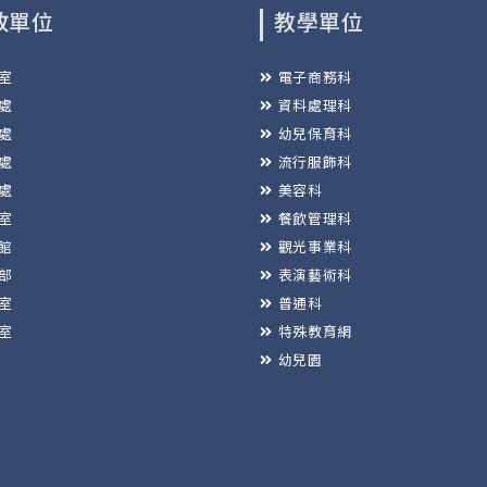
政單位
教學單位
室
電子商務科
處
資料處理科
處
幼兒保育科
處
流行服飾科
處
美容科
室
餐飲管理科
館
觀光事業科
部
表演藝術科
室
普通科
室
特殊教育網
幼兒園