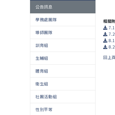
公告訊息
學務處團隊
相關
7.
導師團隊
7.
8.
訓育組
8.
回上
生輔組
體育組
衛生組
社團活動組
性別平等