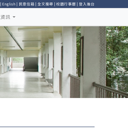
|
English
|
民意信箱
|
全文搜尋
|
校園行事曆
|
登入後台
生資訊
」