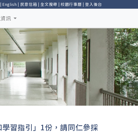
|
English
|
民意信箱
|
全文搜尋
|
校園行事曆
|
登入後台
生資訊
學習指引」1份，請同仁參採