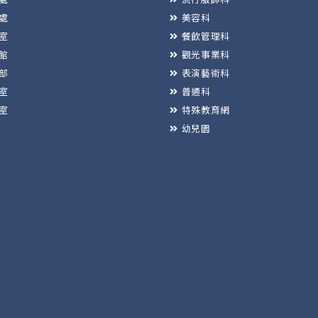
處
美容科
室
餐飲管理科
館
觀光事業科
部
表演藝術科
室
普通科
室
特殊教育網
幼兒園