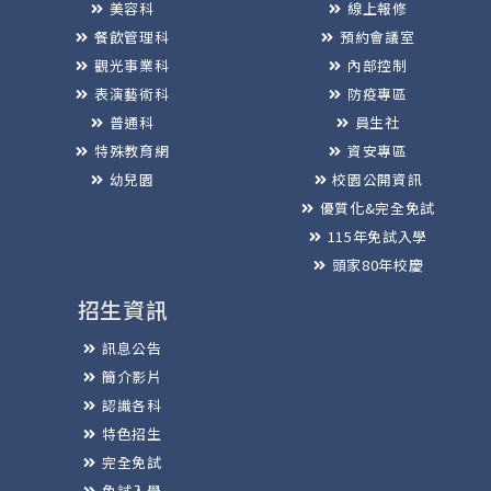
美容科
線上報修
餐飲管理科
預約會議室
觀光事業科
內部控制
表演藝術科
防疫專區
普通科
員生社
特殊教育網
資安專區
幼兒園
校園公開資訊
優質化&完全免試
115年免試入學
頭家80年校慶
招生資訊
訊息公告
簡介影片
認識各科
特色招生
完全免試
免試入學