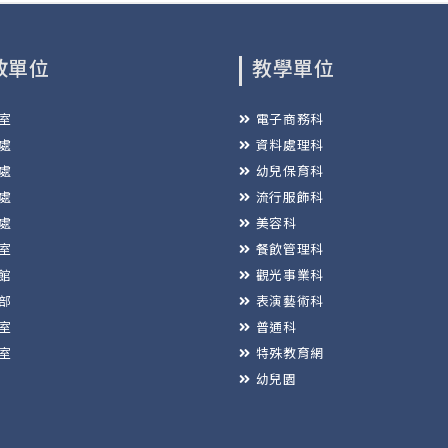
政單位
教學單位
室
電子商務科
處
資料處理科
處
幼兒保育科
處
流行服飾科
處
美容科
室
餐飲管理科
館
觀光事業科
部
表演藝術科
室
普通科
室
特殊教育網
幼兒園