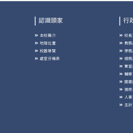
認識頭家
行
本校簡介
校長
地理位置
教務
校園導覽
學務
處室分機表
總務
實習
輔導
圖書
進修
人事
主計