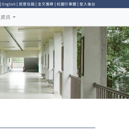
|
English
|
民意信箱
|
全文搜尋
|
校園行事曆
|
登入後台
生資訊