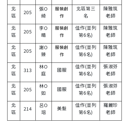
北
北區第三
陳雅筑
張O
服裝創
205
區
綺
名
老師
作
北
佳作
(
並列
陳雅筑
李O
服裝創
205
區
晴
第
6
名
)
老師
作
北
佳作
(
並列
陳雅筑
謝O
服裝創
205
區
臻
第
6
名
)
老師
作
北
佳作
(
並列
張淑芬
林O
國服
313
區
庭
第
6
名
)
老師
北
佳作
(
並列
張淑芬
林O
國服
205
區
如
第
6
名
)
老師
北
佳作
(
並列
羅麗珍
呂O
美髮
214
區
瑢
第
6
名
)
老師