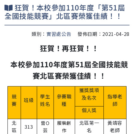
狂賀！本校參加110年度「第51屆
全國技能競賽」北區賽榮獲佳績！！
類別：
實習處公告
發佈日期：2021-04-28
狂賀！再狂賀！！
本校參加
110
年度第
51
屆全國技能競
賽北區賽榮獲佳績！！
獲獎獎項
競
學生
參賽職
指導老
及名次
班級
賽
姓名
種
師
個人獎
北
北區第一
黃靖容
曾O
服裝創
313
區
芸
名
老師
作