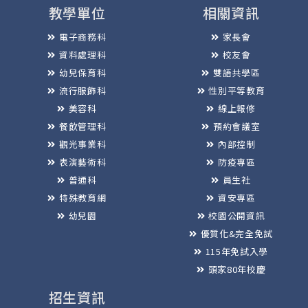
教學單位
相關資訊
電子商務科
家長會
資料處理科
校友會
幼兒保育科
雙語共學區
流行服飾科
性別平等教育
美容科
線上報修
餐飲管理科
預約會議室
觀光事業科
內部控制
表演藝術科
防疫專區
普通科
員生社
特殊教育網
資安專區
幼兒園
校園公開資訊
優質化&完全免試
115年免試入學
頭家80年校慶
招生資訊