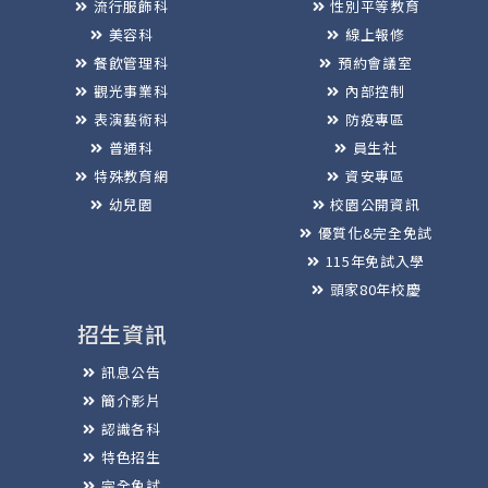
流行服飾科
性別平等教育
美容科
線上報修
餐飲管理科
預約會議室
觀光事業科
內部控制
表演藝術科
防疫專區
普通科
員生社
特殊教育網
資安專區
幼兒園
校園公開資訊
優質化&完全免試
115年免試入學
頭家80年校慶
招生資訊
訊息公告
簡介影片
認識各科
特色招生
完全免試