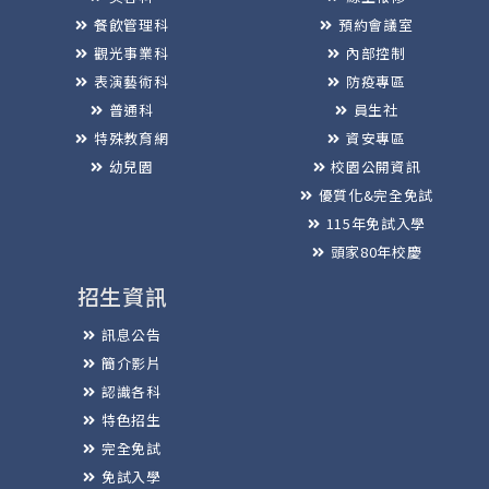
餐飲管理科
預約會議室
觀光事業科
內部控制
表演藝術科
防疫專區
普通科
員生社
特殊教育網
資安專區
幼兒園
校園公開資訊
優質化&完全免試
115年免試入學
頭家80年校慶
招生資訊
訊息公告
簡介影片
認識各科
特色招生
完全免試
免試入學