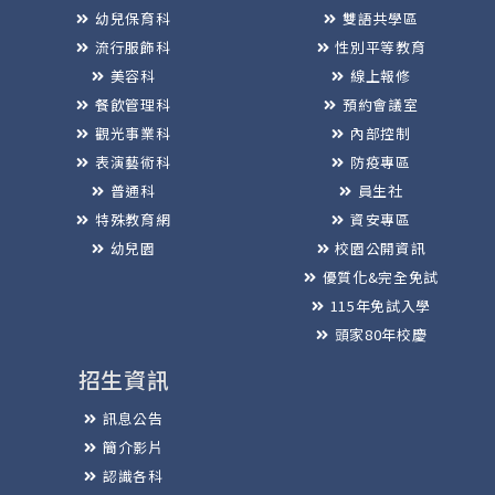
幼兒保育科
雙語共學區
流行服飾科
性別平等教育
美容科
線上報修
餐飲管理科
預約會議室
觀光事業科
內部控制
表演藝術科
防疫專區
普通科
員生社
特殊教育網
資安專區
幼兒園
校園公開資訊
優質化&完全免試
115年免試入學
頭家80年校慶
招生資訊
訊息公告
簡介影片
認識各科