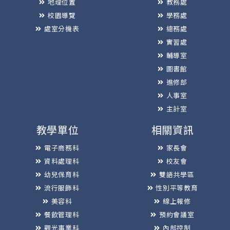
地理位置
教務處
校園導覽
學務處
處室分機表
總務處
實習處
輔導室
圖書館
進修部
人事室
主計室
教學單位
相關資訊
電子商務科
家長會
資料處理科
校友會
幼兒保育科
雙語共學區
流行服飾科
性別平等教育
美容科
線上報修
餐飲管理科
預約會議室
觀光事業科
內部控制