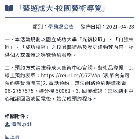
「藝遊成大-校園藝術導覽」
類別：
學務處公告
發佈日期：2021-04-28
一、本活動規劃以國立成功大學「光復校區」、「自強校
區」、「成功
校區」之校園藝術品及歷史建物等內容，提
供個人或團體
之導覽預約服務。
二、預約方式請搜尋成大藝術中心官網，藝術品導覽：1.
線上
預約表單：https://reurl.cc/Q7ZVAp (表單內有可
預約導
覽時間表)2. 電話預約：無法網路預約時請來電
06-
2757575，轉分機 50061。3. 回覆確認：您收到本中
心確
認回函或回電後，始完成預約程序。
相關附件：
海報.pdf
回上頁