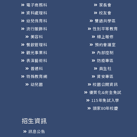
電子商務科
家長會
資料處理科
校友會
幼兒保育科
雙語共學區
流行服飾科
性別平等教育
美容科
線上報修
餐飲管理科
預約會議室
觀光事業科
內部控制
表演藝術科
防疫專區
普通科
員生社
特殊教育網
資安專區
幼兒園
校園公開資訊
優質化&完全免試
115年免試入學
頭家80年校慶
招生資訊
訊息公告