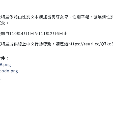
此特展係藉由性別文本講述從男尊女卑、性別平權，發
展到性
概念。
期自110年4月1日至111年2月6日止
。
特展提供線上中文行動導覽，請連結https://reurl.cc
/Q7k
附件：
.png
code.png
頁