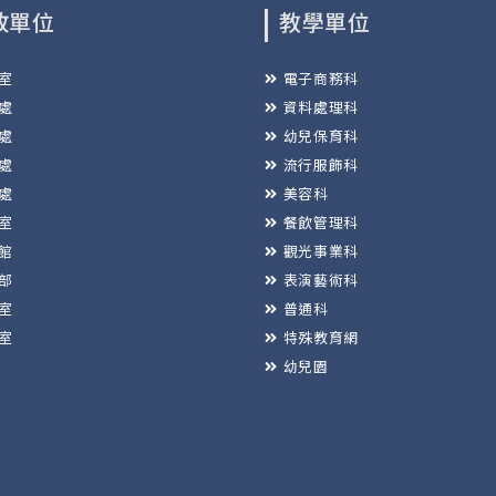
政單位
教學單位
室
電子商務科
處
資料處理科
處
幼兒保育科
處
流行服飾科
處
美容科
室
餐飲管理科
館
觀光事業科
部
表演藝術科
室
普通科
室
特殊教育網
幼兒園