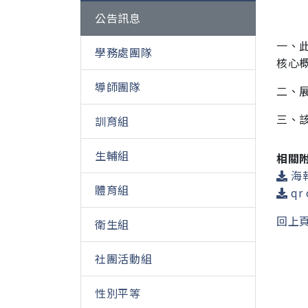
公告訊息
一、
學務處團隊
核心
導師團隊
二、展
三、該
訓育組
生輔組
相關
海報
體育組
qr 
回上
衛生組
社團活動組
性別平等