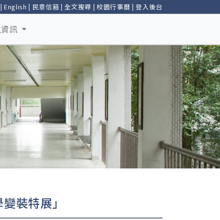
|
English
|
民意信箱
|
全文搜尋
|
校園行事曆
|
登入後台
生資訊
學變裝特展」