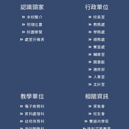
認識頭家
行政單位
本校簡介
校長室
地理位置
教務處
校園導覽
學務處
處室分機表
總務處
實習處
輔導室
圖書館
進修部
人事室
主計室
教學單位
相關資訊
電子商務科
家長會
資料處理科
校友會
幼兒保育科
雙語共學區
流行服飾科
性別平等教育