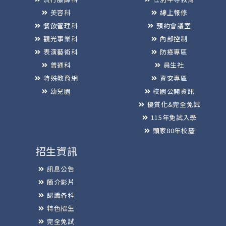
美容科
線上報修
餐飲管理科
預約會議室
觀光事業科
內部控制
表演藝術科
防疫專區
普通科
員生社
特殊教育網
資安專區
幼兒園
校園公開資訊
優質化&完全免試
115年免試入學
頭家80年校慶
招生資訊
訊息公告
簡介影片
認識各科
特色招生
完全免試