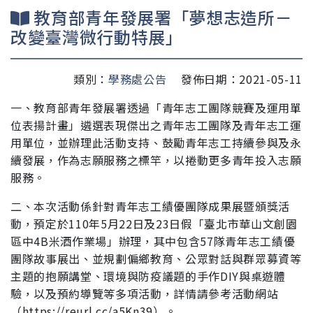
教育部青年發展署「夢想志造所－
改變臺灣微行動特展」
類別：
學務處公告
發佈日期：2021-05-11
一、教育部青年發展署透過「青年志工團隊競賽及運用單
位表揚
計畫」遴選表現傑出之青年志工團隊及青年志工運
用單
位，並辦理此活動支持、鼓勵青年志工持續參與及永
續
發展，作為志願服務之標竿，以捲動更多青年投入志願
服
務。
二、本次活動係針對青年志工績優團隊成果展暨頒獎活
動，預
定於110年5月22日及23日假「臺北市華山文創園
區中4B米
酒作業場」辦理，其中包含57隊青年志工績優
團隊故事展
出、並規劃偏鄉教育、公眾對話與群眾募資等
主題的抱願
講堂、環境與防疫議題的手作DIY與桌遊體
驗，以及預約導覽等多項活動
，詳情請參考活動網站
（https://reurl.cc/a5Kn39）。