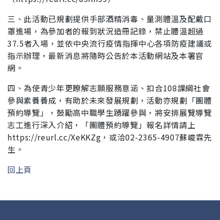
三、此活動已規劃提供手部酒精消毒、量測體溫及配戴口
罩
進場，為參加者的報到狀況造冊記錄，禁止體溫超過
37.5
者入場，並依中央流行疫情指揮中心各項防疫建議或
指示
辦理，最新消息將隨時公告於本活動網站及本署官
網。
四、為使青少年更瞭解志願服務意涵、扣合108課綱社會
參與素
養養成，有助於未來發展規劃，活動亦規劃「團體
預約導
覽」，鼓勵高中職學生踴躍參與，將安排展覽導覽
志工進
行深入介紹，「團體預約導覽」報名詳情請上
https://reurl.cc/XeKKZg，或洽02-2365-4907蘇峻霖先
生。
回上頁