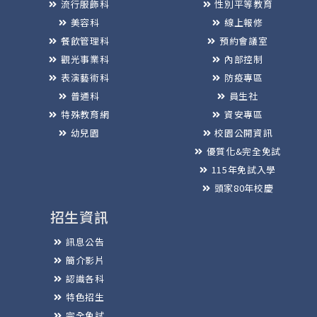
流行服飾科
性別平等教育
美容科
線上報修
餐飲管理科
預約會議室
觀光事業科
內部控制
表演藝術科
防疫專區
普通科
員生社
特殊教育網
資安專區
幼兒園
校園公開資訊
優質化&完全免試
115年免試入學
頭家80年校慶
招生資訊
訊息公告
簡介影片
認識各科
特色招生
完全免試