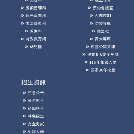
餐飲管理科
預約會議室
觀光事業科
內部控制
表演藝術科
防疫專區
普通科
員生社
特殊教育網
資安專區
幼兒園
校園公開資訊
優質化&完全免試
115年免試入學
頭家80年校慶
招生資訊
訊息公告
簡介影片
認識各科
特色招生
完全免試
免試入學