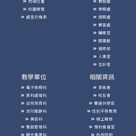
地理位置
教務處
校園導覽
學務處
處室分機表
總務處
實習處
輔導室
圖書館
進修部
人事室
主計室
教學單位
相關資訊
電子商務科
家長會
資料處理科
校友會
幼兒保育科
雙語共學區
流行服飾科
性別平等教育
美容科
線上報修
餐飲管理科
預約會議室
觀光事業科
內部控制