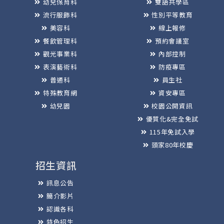
幼兒保育科
雙語共學區
流行服飾科
性別平等教育
美容科
線上報修
餐飲管理科
預約會議室
觀光事業科
內部控制
表演藝術科
防疫專區
普通科
員生社
特殊教育網
資安專區
幼兒園
校園公開資訊
優質化&完全免試
115年免試入學
頭家80年校慶
招生資訊
訊息公告
簡介影片
認識各科
特色招生