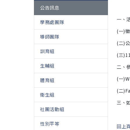
公告訊息
一、
學務處團隊
(一)
導師團隊
(二)公
訓育組
(三)
生輔組
二、
(一)We
體育組
(二)Fa
衛生組
三、如
社團活動組
性別平等
回上