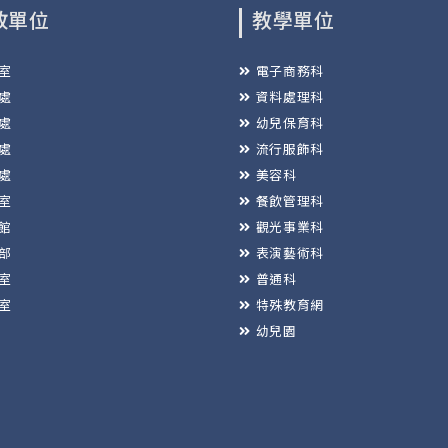
政單位
教學單位
室
電子商務科
處
資料處理科
處
幼兒保育科
處
流行服飾科
處
美容科
室
餐飲管理科
館
觀光事業科
部
表演藝術科
室
普通科
室
特殊教育網
幼兒園