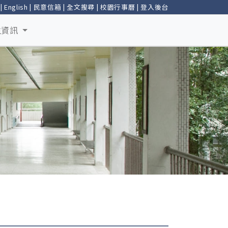
|
English
|
民意信箱
|
全文搜尋
|
校園行事曆
|
登入後台
生資訊