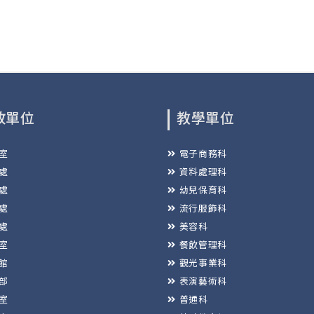
政單位
教學單位
室
電子商務科
處
資料處理科
處
幼兒保育科
處
流行服飾科
處
美容科
室
餐飲管理科
館
觀光事業科
部
表演藝術科
室
普通科