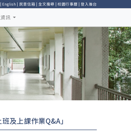
|
English
|
民意信箱
|
全文搜尋
|
校園行事曆
|
登入後台
生資訊
班及上課作業Q&A」