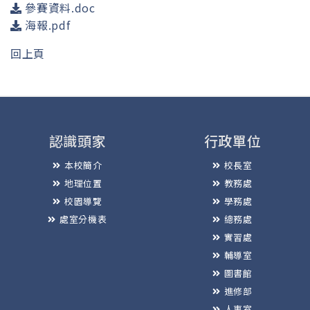
參賽資料.doc
海報.pdf
回上頁
認識頭家
行政單位
本校簡介
校長室
地理位置
教務處
校園導覽
學務處
處室分機表
總務處
實習處
輔導室
圖書館
進修部
人事室