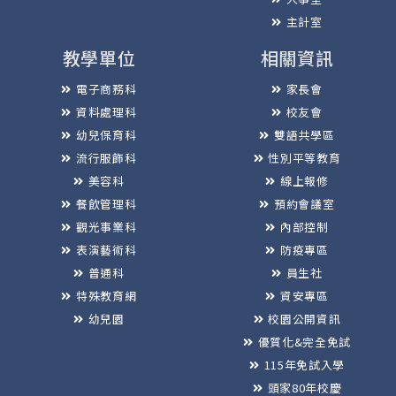
主計室
教學單位
相關資訊
電子商務科
家長會
資料處理科
校友會
幼兒保育科
雙語共學區
流行服飾科
性別平等教育
美容科
線上報修
餐飲管理科
預約會議室
觀光事業科
內部控制
表演藝術科
防疫專區
普通科
員生社
特殊教育網
資安專區
幼兒園
校園公開資訊
優質化&完全免試
115年免試入學
頭家80年校慶