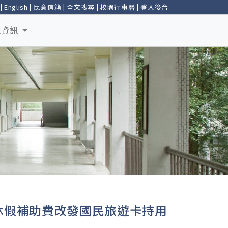
|
English
|
民意信箱
|
全文搜尋
|
校園行事曆
|
登入後台
生資訊
休假補助費改發國民旅遊卡持用