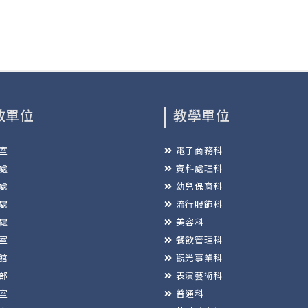
政單位
教學單位
室
電子商務科
處
資料處理科
處
幼兒保育科
處
流行服飾科
處
美容科
室
餐飲管理科
館
觀光事業科
部
表演藝術科
室
普通科