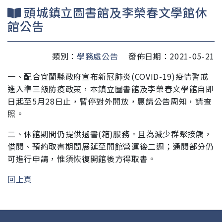
頭城鎮立圖書館及李榮春文學館休
館公告
類別：
學務處公告
發佈日期：2021-05-21
一、
配合宜蘭縣政府宣布新冠肺炎(COVID-19)疫情警戒
進入準
三級防疫政策，本鎮立圖書館及李榮春文學館自即
日起至
5月28日止，暫停對外開放，惠請公告周知，請查
照。
二、休館期間仍提供還書(箱)服務。且為減少群聚接觸，
借閱、
預約取書期間展延至開館營運後二週；通閱部分仍
可進行申請，
惟須恢復開館後方得取書。
回上頁