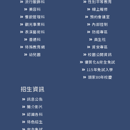
流行服飾科
性別平等教育
美容科
線上報修
餐飲管理科
預約會議室
觀光事業科
內部控制
表演藝術科
防疫專區
普通科
員生社
特殊教育網
資安專區
幼兒園
校園公開資訊
優質化&完全免試
115年免試入學
頭家80年校慶
招生資訊
訊息公告
簡介影片
認識各科
特色招生
完全免試