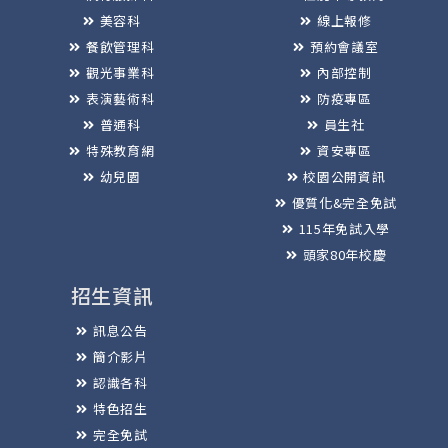
美容科
線上報修
餐飲管理科
預約會議室
觀光事業科
內部控制
表演藝術科
防疫專區
普通科
員生社
特殊教育網
資安專區
幼兒園
校園公開資訊
優質化&完全免試
115年免試入學
頭家80年校慶
招生資訊
訊息公告
簡介影片
認識各科
特色招生
完全免試