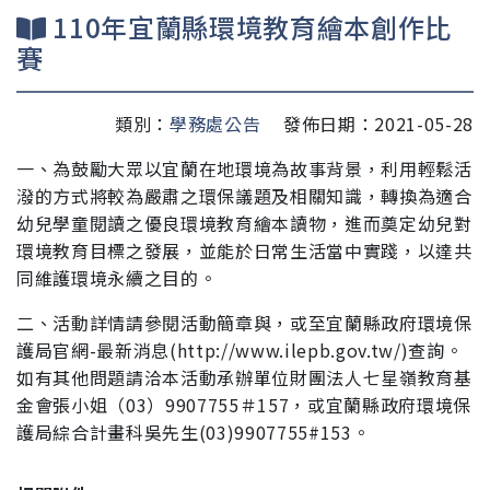
110年宜蘭縣環境教育繪本創作比
賽
類別：
學務處公告
發佈日期：2021-05-28
一、為鼓勵大眾以宜蘭在地環境為故事背景，利用輕鬆活
潑的
方式將較為嚴肅之環保議題及相關知識，轉換為適合
幼兒
學童閱讀之優良環境教育繪本讀物，進而奠定幼兒對
環境
教育目標之發展，並能於日常生活當中實踐，以達共
同維
護環境永續之目的。
二、活動詳情請參閱活動簡章與，或至宜蘭縣政府環境保
護局官
網-最新消息(http://www.ilepb.gov.tw/)查詢。
如有其他
問題請洽本活動承辦單位財團法人七星嶺教育基
金會張小
姐（03）9907755＃157，或
宜蘭縣政府環境保
護局
綜合計畫科吳先生(03)
9907755#153。