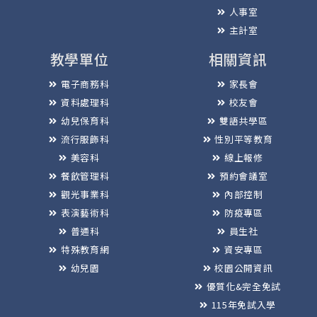
人事室
主計室
教學單位
相關資訊
電子商務科
家長會
資料處理科
校友會
幼兒保育科
雙語共學區
流行服飾科
性別平等教育
美容科
線上報修
餐飲管理科
預約會議室
觀光事業科
內部控制
表演藝術科
防疫專區
普通科
員生社
特殊教育網
資安專區
幼兒園
校園公開資訊
優質化&完全免試
115年免試入學