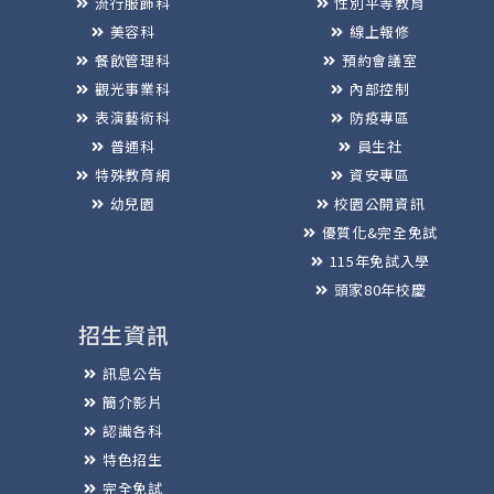
流行服飾科
性別平等教育
美容科
線上報修
餐飲管理科
預約會議室
觀光事業科
內部控制
表演藝術科
防疫專區
普通科
員生社
特殊教育網
資安專區
幼兒園
校園公開資訊
優質化&完全免試
115年免試入學
頭家80年校慶
招生資訊
訊息公告
簡介影片
認識各科
特色招生
完全免試