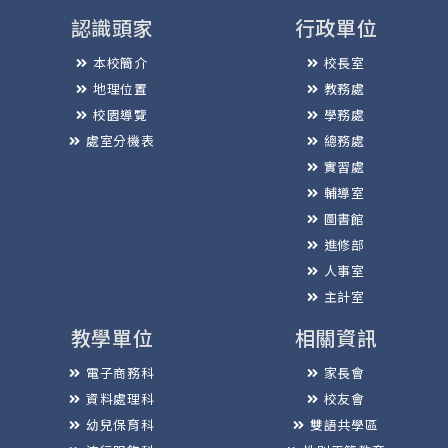
認識頭家
行政單位
本校簡介
校長室
地理位置
教務處
校園導覽
學務處
處室分機表
總務處
實習處
輔導室
圖書館
進修部
人事室
主計室
教學單位
相關資訊
電子商務科
家長會
資料處理科
校友會
幼兒保育科
雙語共學區