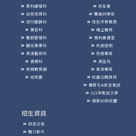
資料處理科
校友會
幼兒保育科
雙語共學區
流行服飾科
性別平等教育
美容科
線上報修
餐飲管理科
預約會議室
觀光事業科
內部控制
表演藝術科
防疫專區
普通科
員生社
特殊教育網
資安專區
幼兒園
校園公開資訊
優質化&完全免試
115年免試入學
頭家80年校慶
招生資訊
訊息公告
簡介影片