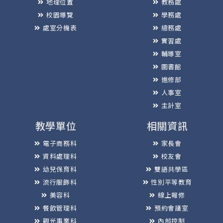
地理位置
教務處
校園導覽
學務處
處室分機表
總務處
實習處
輔導室
圖書館
進修部
人事室
主計室
教學單位
相關資訊
電子商務科
家長會
資料處理科
校友會
幼兒保育科
雙語共學區
流行服飾科
性別平等教育
美容科
線上報修
餐飲管理科
預約會議室
觀光事業科
內部控制