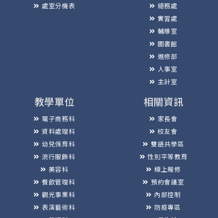
處室分機表
總務處
實習處
輔導室
圖書館
進修部
人事室
主計室
教學單位
相關資訊
電子商務科
家長會
資料處理科
校友會
幼兒保育科
雙語共學區
流行服飾科
性別平等教育
美容科
線上報修
餐飲管理科
預約會議室
觀光事業科
內部控制
表演藝術科
防疫專區