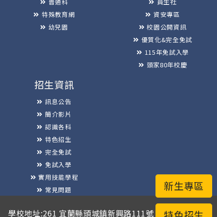
普通科
員生社
特殊教育網
資安專區
幼兒園
校園公開資訊
優質化&完全免試
115年免試入學
頭家80年校慶
招生資訊
訊息公告
簡介影片
認識各科
特色招生
完全免試
免試入學
實用技能學程
新生專區
常見問題
榮譽榜
學校地址:261 宜蘭縣頭城鎮新興路111號 / 電話總機:03-
特色招生