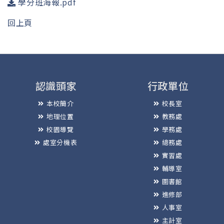
學分班海報.pdf
回上頁
認識頭家
行政單位
本校簡介
校長室
地理位置
教務處
校園導覽
學務處
處室分機表
總務處
實習處
輔導室
圖書館
進修部
人事室
主計室