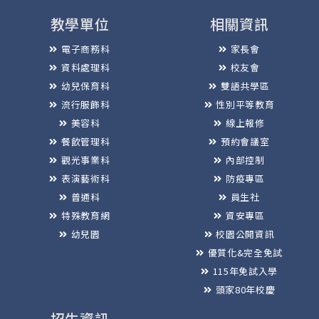
教學單位
相關資訊
電子商務科
家長會
資料處理科
校友會
幼兒保育科
雙語共學區
流行服飾科
性別平等教育
美容科
線上報修
餐飲管理科
預約會議室
觀光事業科
內部控制
表演藝術科
防疫專區
普通科
員生社
特殊教育網
資安專區
幼兒園
校園公開資訊
優質化&完全免試
115年免試入學
頭家80年校慶
招生資訊