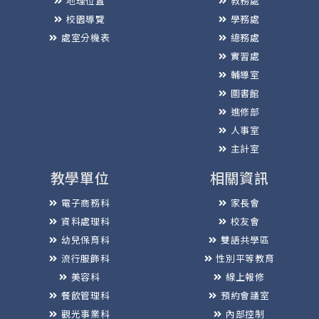
地理位置
教務處
校園導覽
學務處
處室分機表
總務處
實習處
輔導室
圖書館
進修部
人事室
主計室
教學單位
相關資訊
電子商務科
家長會
資料處理科
校友會
幼兒保育科
雙語共學區
流行服飾科
性別平等教育
美容科
線上報修
餐飲管理科
預約會議室
觀光事業科
內部控制